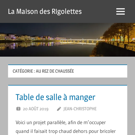
Passer
La Maison des Rigolettes
Menu
CATÉGORIE :
AU REZ DE CHAUSSÉE
Table de salle à manger
20 AOÛT 2019
JEAN-CHRISTOPHE
UN
COMMENTAIRE
Voici un projet parallèle, afin de m’occuper
quand il faisait trop chaud dehors pour bricoler