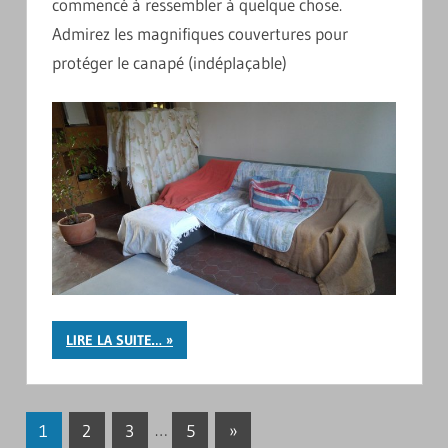
commencé à ressembler à quelque chose.
Admirez les magnifiques couvertures pour
protéger le canapé (indéplaçable)
LIRE LA SUITE…
Pagination
Articles
1
2
3
…
5
»