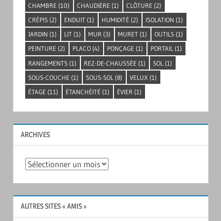
CHAMBRE
(10)
CHAUDIÈRE
(1)
CLÔTURE
(2)
CRÉPIS
(2)
ENDUIT
(1)
HUMIDITÉ
(2)
ISOLATION
(1)
JARDIN
(1)
LIT
(1)
MUR
(3)
MURET
(1)
OUTILS
(1)
PEINTURE
(2)
PLACO
(4)
PONÇAGE
(1)
PORTAIL
(1)
RANGEMENTS
(1)
REZ-DE-CHAUSSÉE
(1)
SOL
(1)
SOUS-COUCHE
(1)
SOUS-SOL
(8)
VELUX
(1)
ÉTAGE
(11)
ÉTANCHÉITÉ
(1)
ÉVIER
(1)
ARCHIVES
Archives
AUTRES SITES « AMIS »