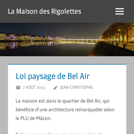
Passer
La Maison des Rigolettes
Menu
Loi paysage de Bel Air
7 AOÛT 2013
JEAN-CHRISTOPHE
LAISSER UN
COMMENTAIRE
La maison est dans le quartier de Bel Air, qui
bénéficie d’une architecture remarquable selon
le PLU de Mâcon.