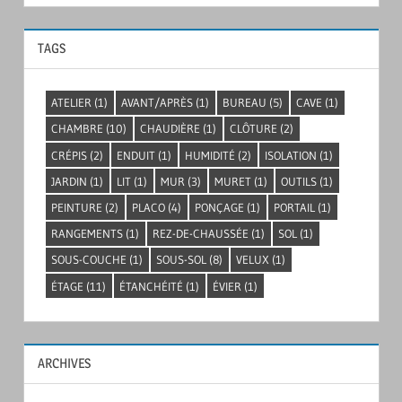
TAGS
ATELIER
(1)
AVANT/APRÈS
(1)
BUREAU
(5)
CAVE
(1)
CHAMBRE
(10)
CHAUDIÈRE
(1)
CLÔTURE
(2)
CRÉPIS
(2)
ENDUIT
(1)
HUMIDITÉ
(2)
ISOLATION
(1)
JARDIN
(1)
LIT
(1)
MUR
(3)
MURET
(1)
OUTILS
(1)
PEINTURE
(2)
PLACO
(4)
PONÇAGE
(1)
PORTAIL
(1)
RANGEMENTS
(1)
REZ-DE-CHAUSSÉE
(1)
SOL
(1)
SOUS-COUCHE
(1)
SOUS-SOL
(8)
VELUX
(1)
ÉTAGE
(11)
ÉTANCHÉITÉ
(1)
ÉVIER
(1)
ARCHIVES