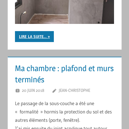
LIRE LA SUITE…
Ma chambre : plafond et murs
terminés
20 JUIN 2018
JEAN-CHRISTOPHE
LAISSER UN
COMMENTAIRE
Le passage de la sous-couche a été une
« formalité » hormis la protection du sol et des
autres éléments (porte, fenêtre).
J’ai mis ensuite du joint acrylique tout autour