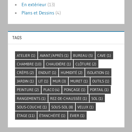
En extérieur
(13)
Plans et Dessins
(4)
TAGS
ATELIER
(1)
AVANT/APRÈS
(1)
BUREAU
(5)
CAVE
(1)
CHAMBRE
(10)
CHAUDIÈRE
(1)
CLÔTURE
(2)
CRÉPIS
(2)
ENDUIT
(1)
HUMIDITÉ
(2)
ISOLATION
(1)
JARDIN
(1)
LIT
(1)
MUR
(3)
MURET
(1)
OUTILS
(1)
PEINTURE
(2)
PLACO
(4)
PONÇAGE
(1)
PORTAIL
(1)
RANGEMENTS
(1)
REZ-DE-CHAUSSÉE
(1)
SOL
(1)
SOUS-COUCHE
(1)
SOUS-SOL
(8)
VELUX
(1)
ÉTAGE
(11)
ÉTANCHÉITÉ
(1)
ÉVIER
(1)