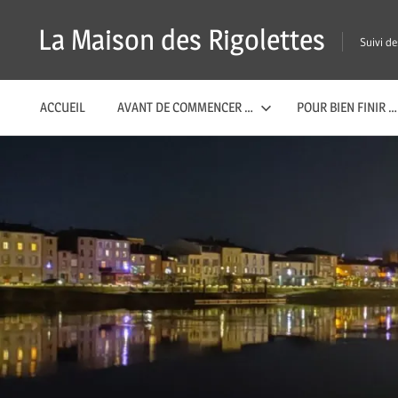
Passer
La Maison des Rigolettes
Suivi d
ACCUEIL
AVANT DE COMMENCER …
POUR BIEN FINIR …