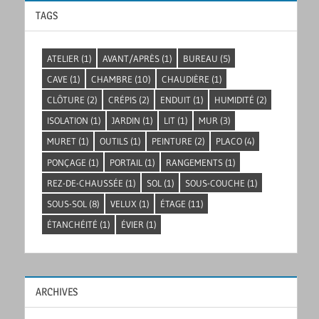
TAGS
ATELIER
(1)
AVANT/APRÈS
(1)
BUREAU
(5)
CAVE
(1)
CHAMBRE
(10)
CHAUDIÈRE
(1)
CLÔTURE
(2)
CRÉPIS
(2)
ENDUIT
(1)
HUMIDITÉ
(2)
ISOLATION
(1)
JARDIN
(1)
LIT
(1)
MUR
(3)
MURET
(1)
OUTILS
(1)
PEINTURE
(2)
PLACO
(4)
PONÇAGE
(1)
PORTAIL
(1)
RANGEMENTS
(1)
REZ-DE-CHAUSSÉE
(1)
SOL
(1)
SOUS-COUCHE
(1)
SOUS-SOL
(8)
VELUX
(1)
ÉTAGE
(11)
ÉTANCHÉITÉ
(1)
ÉVIER
(1)
ARCHIVES