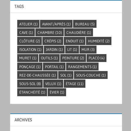
TAGS
ATELIER
(1)
AVANT/APRÈS
(1)
BUREAU
(5)
CAVE
(1)
CHAMBRE
(10)
CHAUDIÈRE
(1)
CLÔTURE
(2)
CRÉPIS
(2)
ENDUIT
(1)
HUMIDITÉ
(2)
ISOLATION
(1)
JARDIN
(1)
LIT
(1)
MUR
(3)
MURET
(1)
OUTILS
(1)
PEINTURE
(2)
PLACO
(4)
PONÇAGE
(1)
PORTAIL
(1)
RANGEMENTS
(1)
REZ-DE-CHAUSSÉE
(1)
SOL
(1)
SOUS-COUCHE
(1)
SOUS-SOL
(8)
VELUX
(1)
ÉTAGE
(11)
ÉTANCHÉITÉ
(1)
ÉVIER
(1)
ARCHIVES