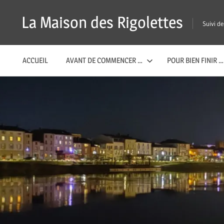
Passer
La Maison des Rigolettes
Suivi d
ACCUEIL
AVANT DE COMMENCER …
POUR BIEN FINIR …