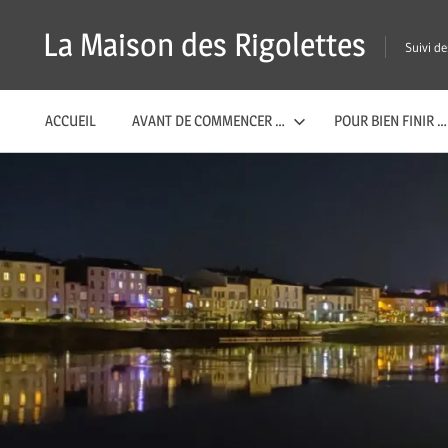
Passer
La Maison des Rigolettes
Suivi d
ACCUEIL
AVANT DE COMMENCER …
POUR BIEN FINIR …