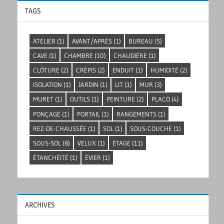
TAGS
ATELIER
(1)
AVANT/APRÈS
(1)
BUREAU
(5)
CAVE
(1)
CHAMBRE
(10)
CHAUDIÈRE
(1)
CLÔTURE
(2)
CRÉPIS
(2)
ENDUIT
(1)
HUMIDITÉ
(2)
ISOLATION
(1)
JARDIN
(1)
LIT
(1)
MUR
(3)
MURET
(1)
OUTILS
(1)
PEINTURE
(2)
PLACO
(4)
PONÇAGE
(1)
PORTAIL
(1)
RANGEMENTS
(1)
REZ-DE-CHAUSSÉE
(1)
SOL
(1)
SOUS-COUCHE
(1)
SOUS-SOL
(8)
VELUX
(1)
ÉTAGE
(11)
ÉTANCHÉITÉ
(1)
ÉVIER
(1)
ARCHIVES