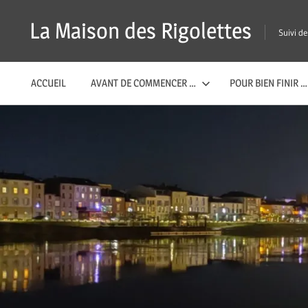
Passer
La Maison des Rigolettes
Suivi d
ACCUEIL
AVANT DE COMMENCER …
POUR BIEN FINIR …