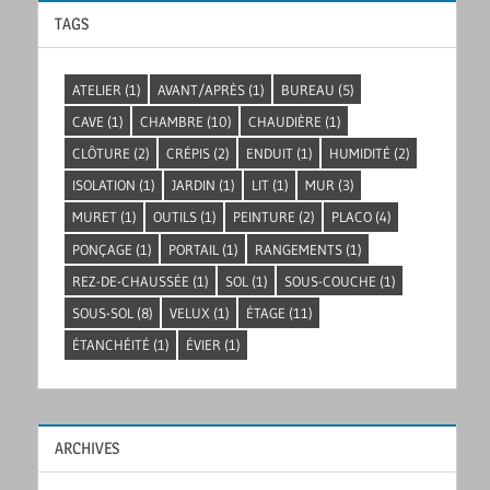
TAGS
ATELIER
(1)
AVANT/APRÈS
(1)
BUREAU
(5)
CAVE
(1)
CHAMBRE
(10)
CHAUDIÈRE
(1)
CLÔTURE
(2)
CRÉPIS
(2)
ENDUIT
(1)
HUMIDITÉ
(2)
ISOLATION
(1)
JARDIN
(1)
LIT
(1)
MUR
(3)
MURET
(1)
OUTILS
(1)
PEINTURE
(2)
PLACO
(4)
PONÇAGE
(1)
PORTAIL
(1)
RANGEMENTS
(1)
REZ-DE-CHAUSSÉE
(1)
SOL
(1)
SOUS-COUCHE
(1)
SOUS-SOL
(8)
VELUX
(1)
ÉTAGE
(11)
ÉTANCHÉITÉ
(1)
ÉVIER
(1)
ARCHIVES