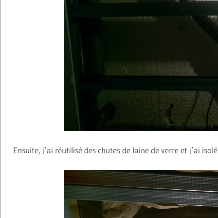
Ensuite, j’ai réutilisé des chutes de laine de verre et j’ai isol