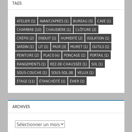
TAGS
ATELIER
(1)
AVANT/APRÈS
(1)
BUREAU
(5)
CAVE
(1)
CHAMBRE
(10)
CHAUDIÈRE
(1)
CLÔTURE
(2)
CRÉPIS
(2)
ENDUIT
(1)
HUMIDITÉ
(2)
ISOLATION
(1)
JARDIN
(1)
LIT
(1)
MUR
(3)
MURET
(1)
OUTILS
(1)
PEINTURE
(2)
PLACO
(4)
PONÇAGE
(1)
PORTAIL
(1)
RANGEMENTS
(1)
REZ-DE-CHAUSSÉE
(1)
SOL
(1)
SOUS-COUCHE
(1)
SOUS-SOL
(8)
VELUX
(1)
ÉTAGE
(11)
ÉTANCHÉITÉ
(1)
ÉVIER
(1)
ARCHIVES
Archives