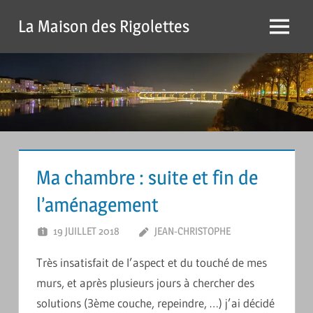
Passer
La Maison des Rigolettes
Menu
Ma chambre : suite et fin de
l’aménagement
19 JUILLET 2018
JEAN-CHRISTOPHE
LAISSER UN
COMMENTAIRE
Très insatisfait de l’aspect et du touché de mes
murs, et après plusieurs jours à chercher des
solutions (3ème couche, repeindre, …) j’ai décidé