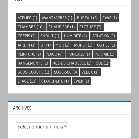
ATELIER
(1)
AVANT/APRÈS
(1)
BUREAU
(5)
CAVE
(1)
CHAMBRE
(10)
CHAUDIÈRE
(1)
CLÔTURE
(2)
CRÉPIS
(2)
ENDUIT
(1)
HUMIDITÉ
(2)
ISOLATION
(1)
JARDIN
(1)
LIT
(1)
MUR
(3)
MURET
(1)
OUTILS
(1)
PEINTURE
(2)
PLACO
(4)
PONÇAGE
(1)
PORTAIL
(1)
RANGEMENTS
(1)
REZ-DE-CHAUSSÉE
(1)
SOL
(1)
SOUS-COUCHE
(1)
SOUS-SOL
(8)
VELUX
(1)
ÉTAGE
(11)
ÉTANCHÉITÉ
(1)
ÉVIER
(1)
ARCHIVES
Archives