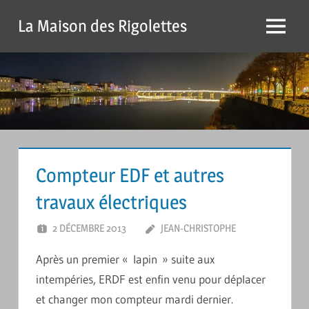
Passer
La Maison des Rigolettes
Menu
Compteur EDF et autres
travaux électriques
2 DÉCEMBRE 2013
JEAN-CHRISTOPHE
LAISSER
UN
Après un premier « lapin » suite aux
COMMENTAIR
intempéries, ERDF est enfin venu pour déplacer
et changer mon compteur mardi dernier.