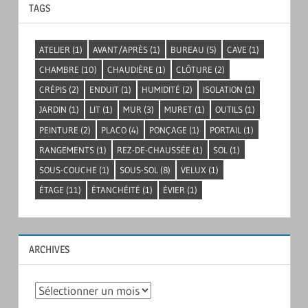
TAGS
ATELIER
(1)
AVANT/APRÈS
(1)
BUREAU
(5)
CAVE
(1)
CHAMBRE
(10)
CHAUDIÈRE
(1)
CLÔTURE
(2)
CRÉPIS
(2)
ENDUIT
(1)
HUMIDITÉ
(2)
ISOLATION
(1)
JARDIN
(1)
LIT
(1)
MUR
(3)
MURET
(1)
OUTILS
(1)
PEINTURE
(2)
PLACO
(4)
PONÇAGE
(1)
PORTAIL
(1)
RANGEMENTS
(1)
REZ-DE-CHAUSSÉE
(1)
SOL
(1)
SOUS-COUCHE
(1)
SOUS-SOL
(8)
VELUX
(1)
ÉTAGE
(11)
ÉTANCHÉITÉ
(1)
ÉVIER
(1)
ARCHIVES
Archives