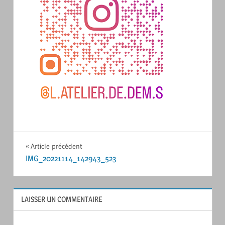
Navigation
Article précédent
IMG_20221114_142943_523
de
l’article
LAISSER UN COMMENTAIRE