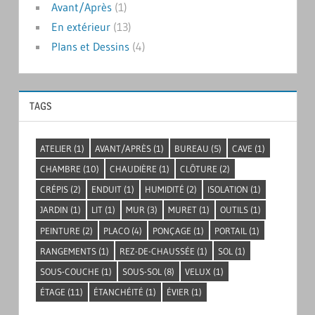
Avant/Après
(1)
En extérieur
(13)
Plans et Dessins
(4)
TAGS
ATELIER
(1)
AVANT/APRÈS
(1)
BUREAU
(5)
CAVE
(1)
CHAMBRE
(10)
CHAUDIÈRE
(1)
CLÔTURE
(2)
CRÉPIS
(2)
ENDUIT
(1)
HUMIDITÉ
(2)
ISOLATION
(1)
JARDIN
(1)
LIT
(1)
MUR
(3)
MURET
(1)
OUTILS
(1)
PEINTURE
(2)
PLACO
(4)
PONÇAGE
(1)
PORTAIL
(1)
RANGEMENTS
(1)
REZ-DE-CHAUSSÉE
(1)
SOL
(1)
SOUS-COUCHE
(1)
SOUS-SOL
(8)
VELUX
(1)
ÉTAGE
(11)
ÉTANCHÉITÉ
(1)
ÉVIER
(1)