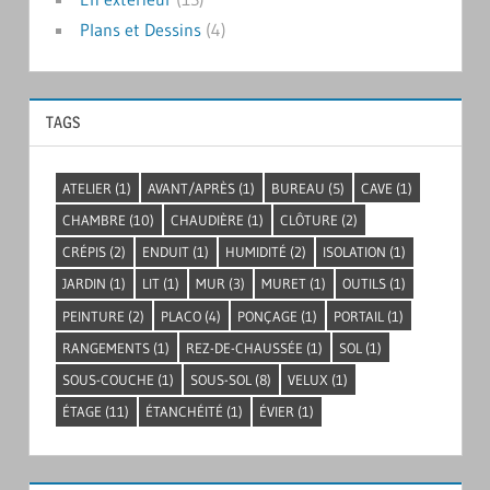
Plans et Dessins
(4)
TAGS
ATELIER
(1)
AVANT/APRÈS
(1)
BUREAU
(5)
CAVE
(1)
CHAMBRE
(10)
CHAUDIÈRE
(1)
CLÔTURE
(2)
CRÉPIS
(2)
ENDUIT
(1)
HUMIDITÉ
(2)
ISOLATION
(1)
JARDIN
(1)
LIT
(1)
MUR
(3)
MURET
(1)
OUTILS
(1)
PEINTURE
(2)
PLACO
(4)
PONÇAGE
(1)
PORTAIL
(1)
RANGEMENTS
(1)
REZ-DE-CHAUSSÉE
(1)
SOL
(1)
SOUS-COUCHE
(1)
SOUS-SOL
(8)
VELUX
(1)
ÉTAGE
(11)
ÉTANCHÉITÉ
(1)
ÉVIER
(1)