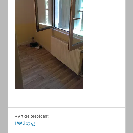
Navigation
Article précédent
IMAG0743
de