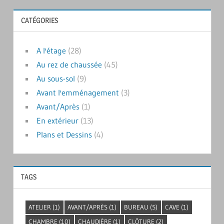
CATÉGORIES
A l'étage
(28)
Au rez de chaussée
(45)
Au sous-sol
(9)
Avant l'emménagement
(3)
Avant/Après
(1)
En extérieur
(13)
Plans et Dessins
(4)
TAGS
ATELIER
(1)
AVANT/APRÈS
(1)
BUREAU
(5)
CAVE
(1)
CHAMBRE
(10)
CHAUDIÈRE
(1)
CLÔTURE
(2)