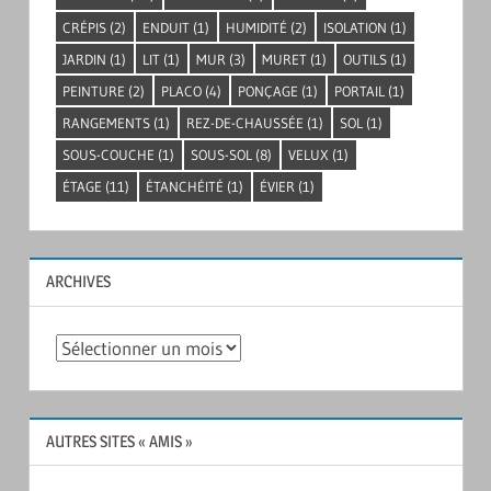
CRÉPIS
(2)
ENDUIT
(1)
HUMIDITÉ
(2)
ISOLATION
(1)
JARDIN
(1)
LIT
(1)
MUR
(3)
MURET
(1)
OUTILS
(1)
PEINTURE
(2)
PLACO
(4)
PONÇAGE
(1)
PORTAIL
(1)
RANGEMENTS
(1)
REZ-DE-CHAUSSÉE
(1)
SOL
(1)
SOUS-COUCHE
(1)
SOUS-SOL
(8)
VELUX
(1)
ÉTAGE
(11)
ÉTANCHÉITÉ
(1)
ÉVIER
(1)
ARCHIVES
Archives
AUTRES SITES « AMIS »