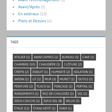
Avant/Après
(1)
En extérieur
(13)
Plans et Dessins
(4)
TAGS
ATELIER
(1)
AVANT/APRÈS
(1)
BUREAU
(5)
CAVE
(1)
CHAMBRE
(10)
CHAUDIÈRE
(1)
CLÔTURE
(2)
CRÉPIS
(2)
ENDUIT
(1)
HUMIDITÉ
(2)
ISOLATION
(1)
JARDIN
(1)
LIT
(1)
MUR
(3)
MURET
(1)
OUTILS
(1)
PEINTURE
(2)
PLACO
(4)
PONÇAGE
(1)
PORTAIL
(1)
RANGEMENTS
(1)
REZ-DE-CHAUSSÉE
(1)
SOL
(1)
SOUS-COUCHE
(1)
SOUS-SOL
(8)
VELUX
(1)
ÉTAGE
(11)
ÉTANCHÉITÉ
(1)
ÉVIER
(1)